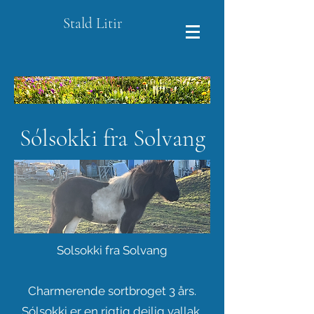
Stald Litir
Sólsokki fra Solvang
Solsokki fra Solvang
Charmerende sortbroget 3 års.
Sólsokki er en rigtig dejlig vallak,