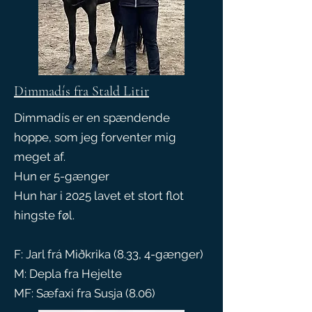
Dimmadís fra Stald Litir
Dimmadís er en spændende
hoppe, som jeg forventer mig
meget af.
Hun er 5-gænger
Hun har i 2025 lavet et stort flot
hingste føl.
F: Jarl frá Miðkrika (8.33, 4-gænger)
M: Depla fra Hejelte
MF: Sæfaxi fra Susja (8.06)