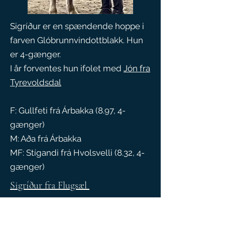
Sigríður er en spændende hoppe i
farven Glóbrunnvindottblakk. Hun
er 4-gænger.
​I år forventes hun ifolet med
Jón fra
Tyrevoldsdal
F: Gullfeti frá Árbakka (8.97, 4-
gænger)
M: Aða frá Árbakka
MF: Stígandi frá Hvolsvelli (8.32, 4-
gænger)
Sigríður fra Flugsæl