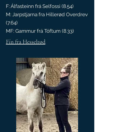
F: Álfasteinn frá Selfossi (8.54)
M: Jarpstjarna fra Hillerød Overdrev
(7.64)
MF: Gammur frá Tóftum (8.33)
Fín fra Hesselrød