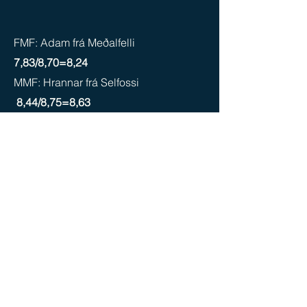
FMF: Adam frá Meðalfelli
7,83/8,70=8,24
MMF: Hrannar frá Selfossi
8,44
/8,75
=8,63
FF: Keilir frá Miðsitju
8,42/8,77=8,63
MF: Gammur frá
Tóftum
8.13
/8,46
=8,33
- Afkomst kåret i 1. klasse
FFF: Ófeigur frá
Flugumýri
7,86/8,52=8,19