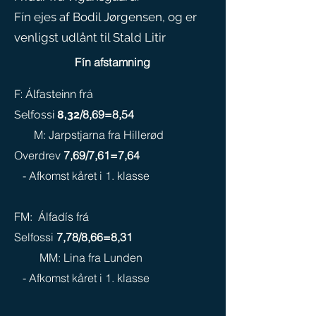
Fín ejes af Bodil Jørgensen, og er
venligst udlånt til Stald Litir
Fín afstamning
F: Álfasteinn frá
/8,69=8,54
Selfossi
8,32
M: Jarpstjarna fra Hillerød
Overdrev
7,69/7,61=7,64
- Afkomst kåret i 1. klasse
FM: Álfadís frá
Selfossi
7,78/8,66=8,31
MM: Lina fra Lunden
- Afkomst kåret i 1. klasse